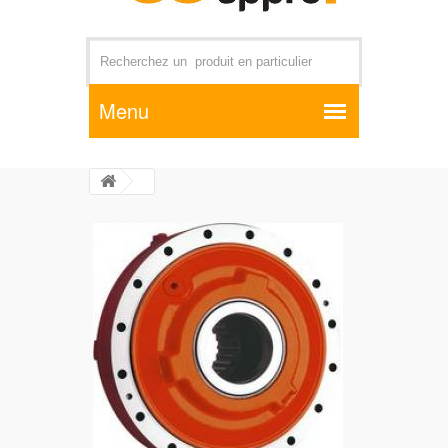
Par exemple +distributeur +CD01