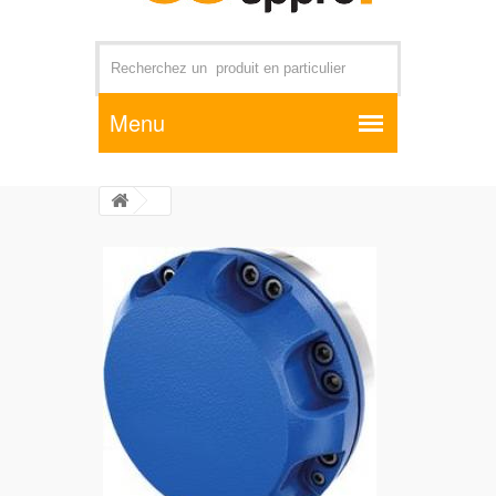
Par exemple +distributeur +CD01