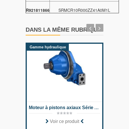
R921811866
SRMCR10R000ZZ41A0M1L
DANS LA MÊME RUBRIQUE
Gamme hydraulique
Gamme 
Moteur à pistons axiaux Série A2FE 70
Voir ce produit