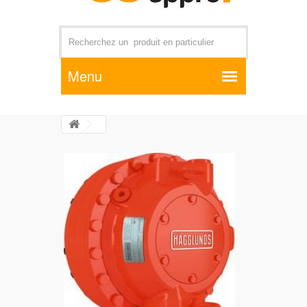
Par exemple +distributeur +CD01