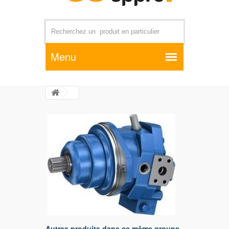
Par exemple +distributeur +CD01
Autres produits dans ce même groupe