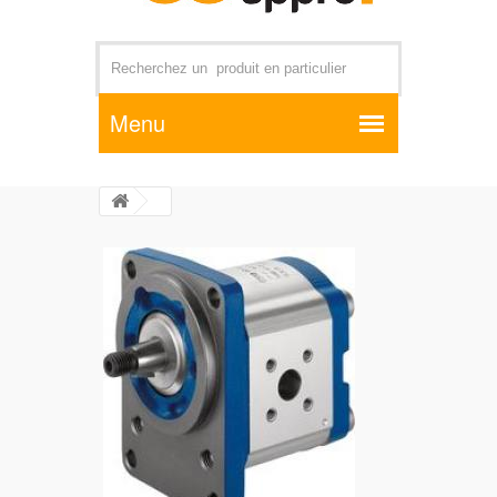
Par exemple +distributeur +CD01