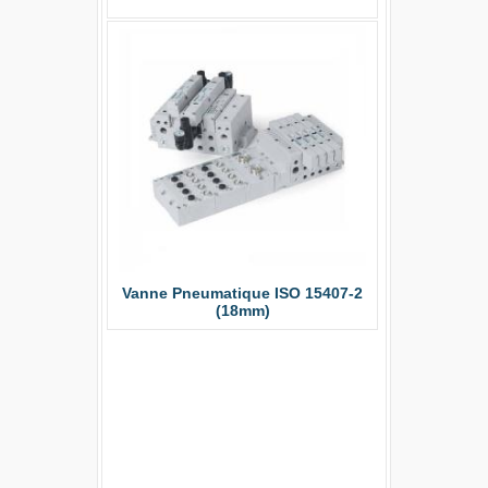
Vérins De 
Vanne Pneumatique ISO 15407-2
(18mm)
Pinc