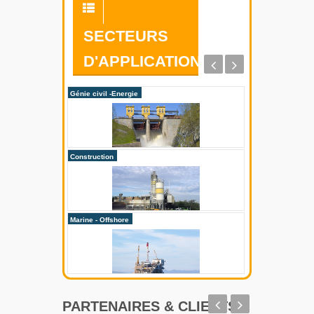
SECTEURS
D'APPLICATION
Génie civil -Energie
Métallurgerie
Construction
Mines
Marine - Offshore
Recyclage des dé
PARTENAIRES & CLIENTS