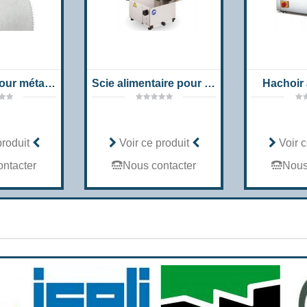
Fraise-scie pour métaux
Scie alimentaire pour viande et os H
Hachoir 
produit
Voir ce produit
Voir c
ntacter
Nous contacter
Nous