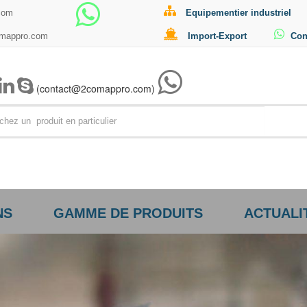
com
Equipementier industriel
omappro.com
Import-Export
Con
(contact@2comappro.com)
Par exemp
NS
GAMME DE PRODUITS
ACTUALI