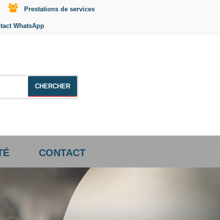
Prestations de services
tact WhatsApp
le +distributeur +CD01
TÉ
CONTACT