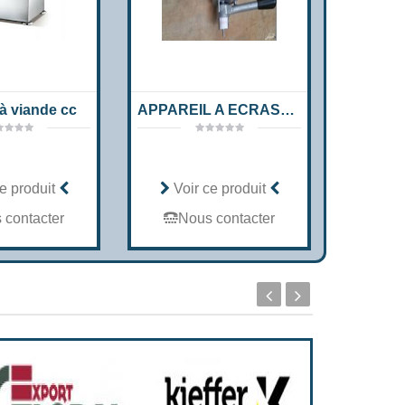
à viande cc
APPAREIL A ECRASER MFG.CO 788
e produit
Voir ce produit
Voi
 contacter
Nous contacter
No