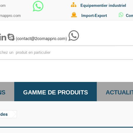
com
Equipementier industriel
omappro.com
Import-Export
Con
(contact@2comappro.com)
Par exemp
NS
GAMME DE PRODUITS
ACTUALI
ides