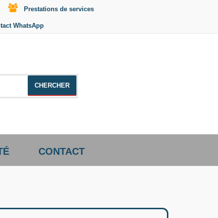
Prestations de services
tact WhatsApp
le +distributeur +CD01
TÉ
CONTACT