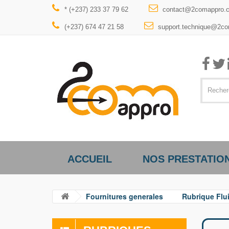
* (+237) 233 37 79 62
contact@2comappro.
(+237) 674 47 21 58
support.technique@2c
ACCUEIL
NOS PRESTATIO
Fournitures generales
Rubrique Flu