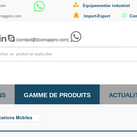
com
Equipementier industriel
omappro.com
Import-Export
Con
(contact@2comappro.com)
Par exemp
NS
GAMME DE PRODUITS
ACTUALI
cations Mobiles