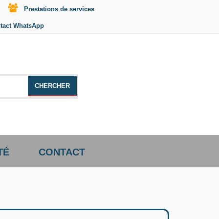
Prestations de services
tact WhatsApp
le +distributeur +CD01
TÉ
CONTACT