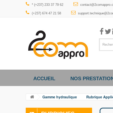
* (+237) 233 37 79 62
contact@2comappro.
(+237) 674 47 21 58
support.technique@2c
ACCUEIL
NOS PRESTATIO
Gamme hydraulique
Rubrique Appli