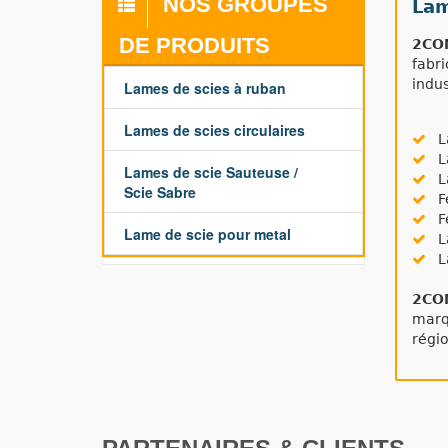
NOS GROUPES
Lam
DE PRODUITS
2CO
fabri
indus
Lames de scies à ruban
Lames de scies circulaires
La
La
Lames de scie Sauteuse /
La
Scie Sabre
Fe
Fe
Lame de scie pour metal
La
La
2CO
marq
régi