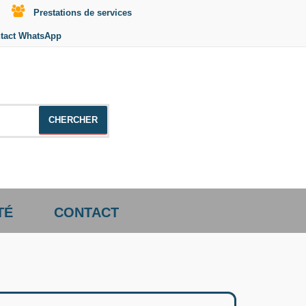
Prestations de services
tact WhatsApp
le +distributeur +CD01
TÉ
CONTACT