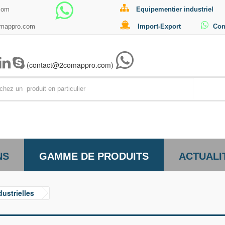
com
Equipementier industriel
omappro.com
Import-Export
Con
(contact@2comappro.com)
Par exemp
NS
GAMME DE PRODUITS
ACTUALI
ustrielles