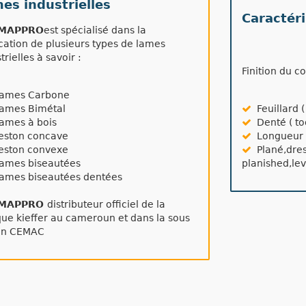
es industrielles
Caractér
MAPPRO
est spécialisé dans la
cation de plusieurs types de lames
trielles à savoir :
Finition du c
mes Carbone
mes Bimétal
Feuillard ( 
mes à bois
Denté ( to
ston concave
Longueur d
ston convexe
Plané,dres
mes biseautées
planished,le
mes biseautées dentées
MAPPRO
distributeur officiel de la
ue kieffer au cameroun et dans la sous
on CEMAC