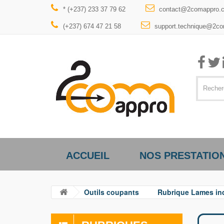
* (+237) 233 37 79 62
contact@2comappro.
(+237) 674 47 21 58
support.technique@2c
ACCUEIL
NOS PRESTATIO
Outils coupants
Rubrique Lames ind