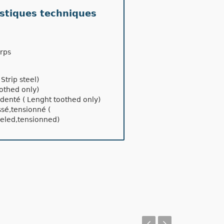
istiques techniques
orps
Strip steel)
othed only)
enté ( Lenght toothed only)
sé,tensionné (
veled,tensionned)