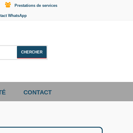
Prestations de services
tact WhatsApp
le +distributeur +CD01
TÉ
CONTACT