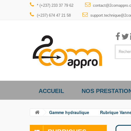
* (+237) 233 37 79 62
contact@2comappro.
(+237) 674 47 21 58
support.technique@2c
ACCUEIL
NOS PRESTATIO
Gamme hydraulique
Rubrique Vanne