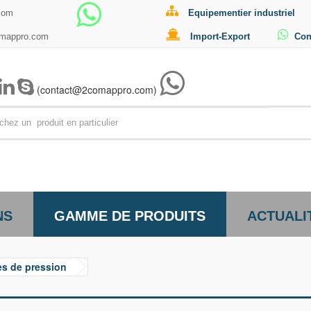
com
Equipementier industriel
omappro.com
Import-Export
Con
(contact@2comappro.com)
Par exemp
NS
GAMME DE PRODUITS
ACTUALI
s de pression