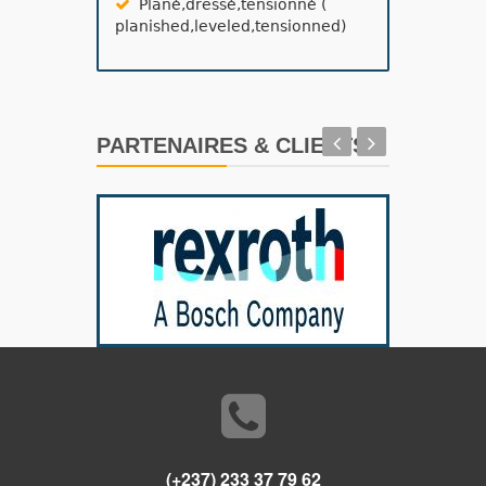
Plané,dressé,tensionné (
planished,leveled,tensionned)
PARTENAIRES & CLIENTS
(+237) 233 37 79 62