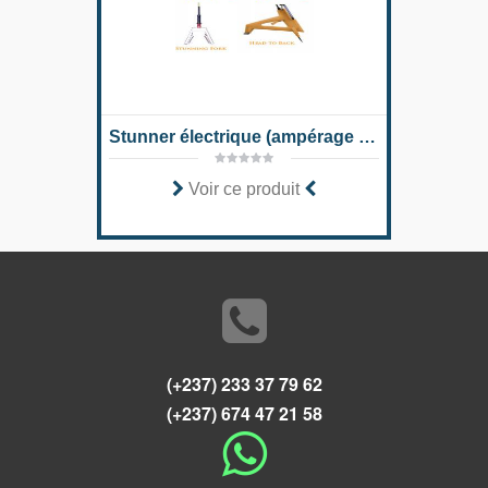
Stunner électrique (ampérage constant)
Sc
Voir ce produit
(+237) 233 37 79 62
(+237) 674 47 21 58