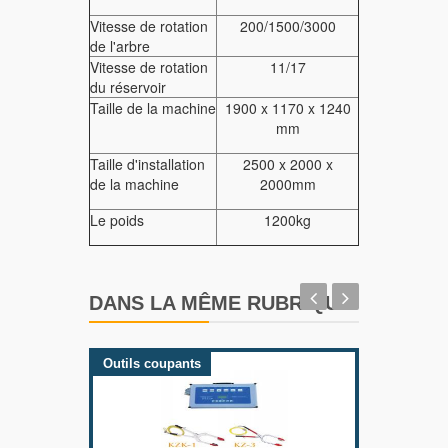
Vitesse de rotation
200/1500/3000
de l'arbre
Vitesse de rotation
11/17
du réservoir
Taille de la machine
1900 x 1170 x 1240
mm
Taille d'installation
2500 x 2000 x
de la machine
2000mm
Le poids
1200kg
DANS LA MÊME RUBRIQUE
Outils coupants
Outils