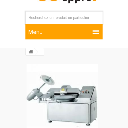
Par exemple +distributeur +CD01