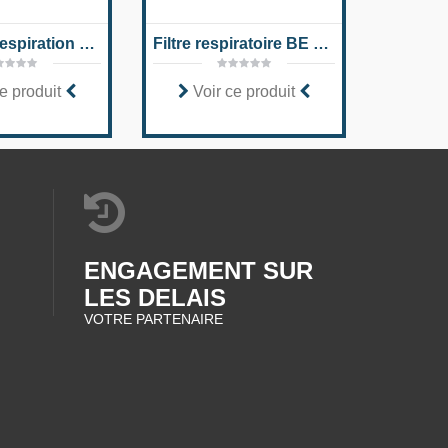
Filtres de respiration et de purge d'air, absorbant l'eau BFSK
Filtre respiratoire BE 7 SL
e produit
Voir ce produit
Voi
ENGAGEMENT SUR
LES DELAIS
VOTRE PARTENAIRE