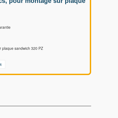
ocs, pour montage sur plaque
rantie
ur plaque sandwich 320 PZ
t