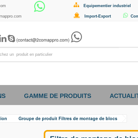
com
Equipementier industriel
omappro.com
Import-Export
Con
(contact@2comappro.com)
Par exemp
NS
GAMME DE PRODUITS
ACTUALI
tion
Groupe de produit Filtres de montage de blocs