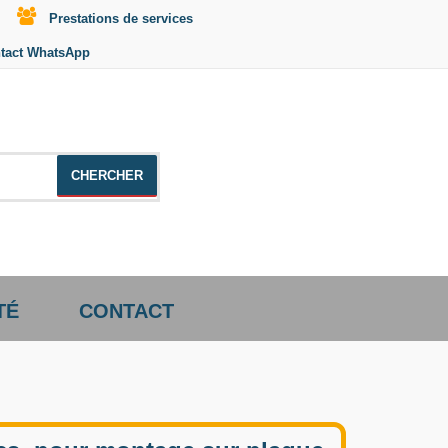
Prestations de services
tact WhatsApp
le +distributeur +CD01
TÉ
CONTACT