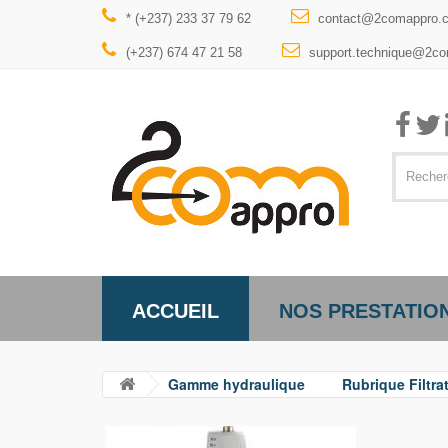
* (+237) 233 37 79 62
contact@2comappro.
(+237) 674 47 21 58
support.technique@2c
ACCUEIL
NOS PRESTATIO
Gamme hydraulique
Rubrique Filtra