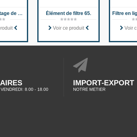
Filtre de montage de blocs, pour montage sur bride latérale 245 PSF (N)
Élément de filtre 65.
produit
Voir ce produit
Voir c
AIRES
IMPORT-EXPORT
 VENDREDI: 8.00 - 18.00
NOTRE METIER