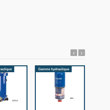
aulique
Gamme hydraulique
Gamme h