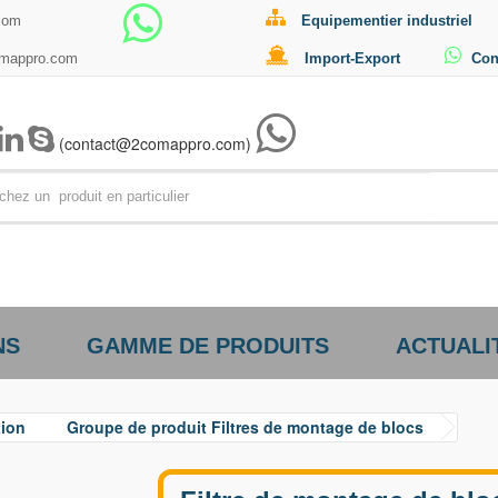
com
Equipementier industriel
omappro.com
Import-Export
Con
(contact@2comappro.com)
Par exemp
NS
GAMME DE PRODUITS
ACTUALI
tion
Groupe de produit Filtres de montage de blocs