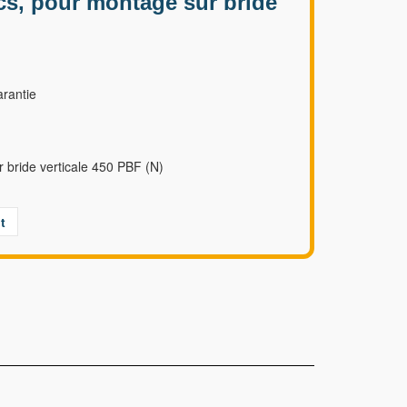
cs, pour montage sur bride
rantie
 bride verticale 450 PBF (N)
t