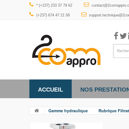
* (+237) 233 37 79 62
contact@2comappro.
(+237) 674 47 21 58
support.technique@2c
ACCUEIL
NOS PRESTATIO
Gamme hydraulique
Rubrique Filtra