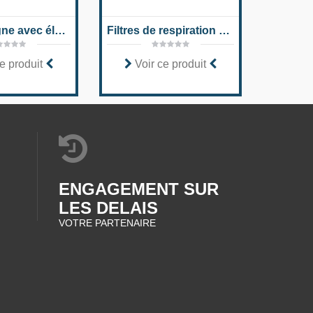
Filtre en ligne avec élément filtrant selon DIN 24550 100 FLE (N)
Filtres de respiration et de purge d'air, absorbant l'eau BFSK
e produit
Voir ce produit
Voi
ENGAGEMENT SUR
LES DELAIS
VOTRE PARTENAIRE