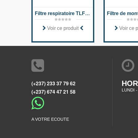
Filtre respiratoire TLF I, TLF II, TLF III
Voir ce produit
Voir ce 
HOR
(+237) 233 37 79 62
LUNDI -
(+237) 674 47 21 58
A VOTRE ECOUTE