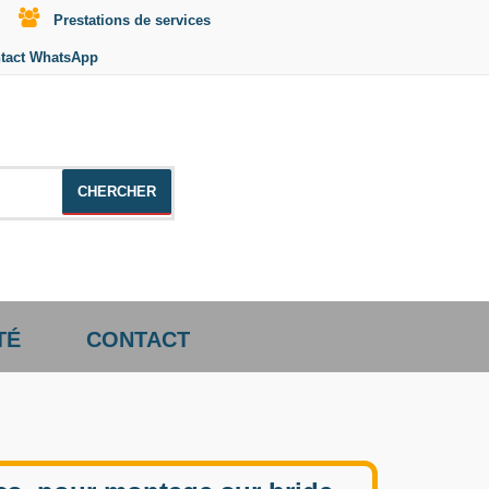
Prestations de services
tact WhatsApp
le +distributeur +CD01
TÉ
CONTACT